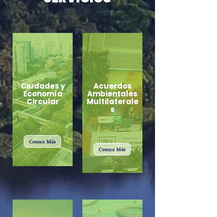
Ciudades y
Acuerdos
Economía
Ambientales
Circular
Multilaterale
s
Conoce Más
Conoce Más