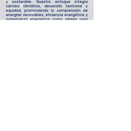
y sostenible. Nuestro enfoque integra
cambio climático, desarrollo territorial y
equidad, promoviendo la comprensión de
energías renovables, eficiencia energética y
gobernanza energética como pilares para
reducir emisiones y aumentar resiliencia.
OCÉANOS Y
"BLUE FOODS"
Promovemos la conservación de
ecosistemas marinos y costeros mediante
educación oceánica, gobernanza azul y el
uso de evidencia científica para el diseño de
soluciones sostenibles. A través del enfoque
de Blue Foods, impulsamos sistemas
alimentarios basados en recursos acuáticos
que son nutricionalmente adecuados,
ambientalmente sostenibles y socialmente
inclusivos, fortaleciendo capacidades para